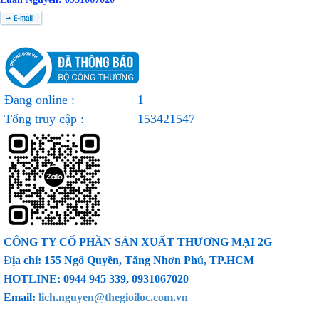
Đang online :
1
Tổng truy cập :
153421547
CÔNG TY CỔ PHẦN SẢN XUẤT THƯƠNG MẠI 2G
Đ
ịa chỉ: 155 Ngô Quyền, Tăng Nhơn Phú, TP.HCM
HOTLINE: 0944 945 339, 0931067020
Email:
lich.nguyen@thegioiloc.com.vn